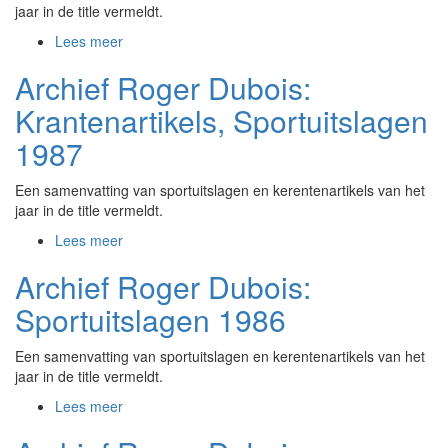
jaar in de title vermeldt.
Lees meer
over
Archief
Archief Roger Dubois:
Roger
Dubois:
Krantenartikels, Sportuitslagen
Krantenartikels,
Sportuitslagen
1987
1988
Een samenvatting van sportuitslagen en kerentenartikels van het
jaar in de title vermeldt.
Lees meer
over
Archief
Archief Roger Dubois:
Roger
Dubois:
Sportuitslagen 1986
Krantenartikels,
Sportuitslagen
Een samenvatting van sportuitslagen en kerentenartikels van het
1987
jaar in de title vermeldt.
Lees meer
over
Archief
Roger