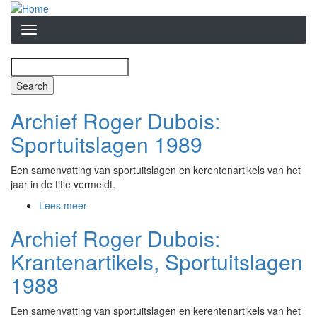
Overslaan
en
naar
de
inhoud
Search
Zoekveld
gaan
Archief Roger Dubois:
Sportuitslagen 1989
Een samenvatting van sportuitslagen en kerentenartikels van het
jaar in de title vermeldt.
Lees meer
over
Archief
Archief Roger Dubois:
Roger
Dubois:
Krantenartikels, Sportuitslagen
Sportuitslagen
1989
1988
Een samenvatting van sportuitslagen en kerentenartikels van het